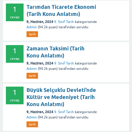
Tarımdan Ticarete Ekonomi
1
(Tarih Konu Anlatımı)
cevap
9, Haziran, 2024
9. Sınıf Tarih
kategorisinde
Admin
(
94.2k
puan)
tarafından
soruldu
tarih
Zamanın Taksimi (Tarih
1
Konu Anlatımı)
cevap
9, Haziran, 2024
9. Sınıf Tarih
kategorisinde
Admin
(
94.2k
puan)
tarafından
soruldu
tarih
Büyük Selçuklu Devleti’nde
1
Kültür ve Medeniyet (Tarih
cevap
Konu Anlatımı)
9, Haziran, 2024
9. Sınıf Tarih
kategorisinde
Admin
(
94.2k
puan)
tarafından
soruldu
tarih