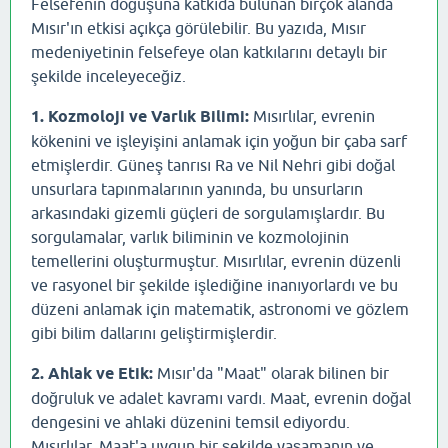
Felsefenin doğuşuna katkıda bulunan birçok alanda
Mısır'ın etkisi açıkça görülebilir. Bu yazıda, Mısır
medeniyetinin felsefeye olan katkılarını detaylı bir
şekilde inceleyeceğiz.
1. Kozmoloji ve Varlık Bilimi:
Mısırlılar, evrenin
kökenini ve işleyişini anlamak için yoğun bir çaba sarf
etmişlerdir. Güneş tanrısı Ra ve Nil Nehri gibi doğal
unsurlara tapınmalarının yanında, bu unsurların
arkasındaki gizemli güçleri de sorgulamışlardır. Bu
sorgulamalar, varlık biliminin ve kozmolojinin
temellerini oluşturmuştur. Mısırlılar, evrenin düzenli
ve rasyonel bir şekilde işlediğine inanıyorlardı ve bu
düzeni anlamak için matematik, astronomi ve gözlem
gibi bilim dallarını geliştirmişlerdir.
2. Ahlak ve Etik:
Mısır'da "Maat" olarak bilinen bir
doğruluk ve adalet kavramı vardı. Maat, evrenin doğal
dengesini ve ahlaki düzenini temsil ediyordu.
Mısırlılar, Maat'a uygun bir şekilde yaşamanın ve