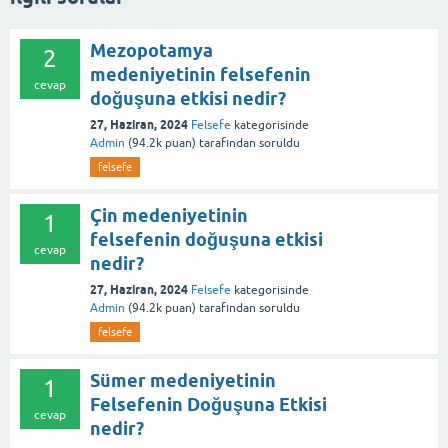
Mezopotamya
2
medeniyetinin felsefenin
cevap
doğuşuna etkisi nedir?
27, Haziran, 2024
Felsefe
kategorisinde
Admin
(
94.2k
puan)
tarafından
soruldu
felsefe
Çin medeniyetinin
1
felsefenin doğuşuna etkisi
cevap
nedir?
27, Haziran, 2024
Felsefe
kategorisinde
Admin
(
94.2k
puan)
tarafından
soruldu
felsefe
Sümer medeniyetinin
1
Felsefenin Doğuşuna Etkisi
cevap
nedir?