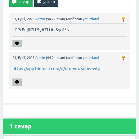
23, Eylül, 2025
Admin
(
94.2k
puan)
tarafından
yorumlandı
cCPrFu@7tt5y#ZLf#aSqdf*N
23, Eylül, 2025
Admin
(
94.2k
puan)
tarafından
yorumlandı
https://app.filemail.com/d/qrufvmzsnoeewfp
1
cevap