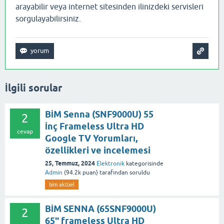
arayabilir veya internet sitesinden ilinizdeki servisleri
sorgulayabilirsiniz.
İlgili sorular
BİM Senna (SNF9000U) 55
2
İnç Frameless Ultra HD
cevap
Google TV Yorumları,
özellikleri ve incelemesi
25, Temmuz, 2024
Elektronik
kategorisinde
Admin
(
94.2k
puan)
tarafından
soruldu
bi̇m aktüel
BİM SENNA (65SNF9000U)
2
65" frameless Ultra HD