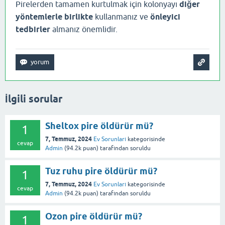
Pirelerden tamamen kurtulmak için kolonyayı
diğer
yöntemlerle birlikte
kullanmanız ve
önleyici
tedbirler
almanız önemlidir.
İlgili sorular
Sheltox pire öldürür mü?
1
7, Temmuz, 2024
Ev Sorunları
kategorisinde
cevap
Admin
(
94.2k
puan)
tarafından
soruldu
Tuz ruhu pire öldürür mü?
1
7, Temmuz, 2024
Ev Sorunları
kategorisinde
cevap
Admin
(
94.2k
puan)
tarafından
soruldu
Ozon pire öldürür mü?
1