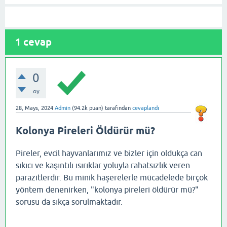
1
cevap
0
oy
28, Mays, 2024
Admin
(
94.2k
puan)
tarafından
cevaplandı
Kolonya Pireleri Öldürür mü?
Pireler, evcil hayvanlarımız ve bizler için oldukça can
sıkıcı ve kaşıntılı ısırıklar yoluyla rahatsızlık veren
parazitlerdir. Bu minik haşerelerle mücadelede birçok
yöntem denenirken, "kolonya pireleri öldürür mü?"
sorusu da sıkça sorulmaktadır.