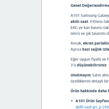
Genel Değerlendirme
A101 Samsung Galaxy 
akıllı saat
. Fitness ta
EKG ve kan basıncı taki
ömrü ve şık tasarımı d
Ancak,
ekran parlaklı
Ayrıca
bazı sağlık izl
Eğer uygun fiyatlı ve 
3'ü
düşünebilirsiniz
.
Unutmayın:
Satın alm
özelliklerini detaylı b
Ürün hakkında daha f
A101 Ürün Sayfası
akilli-saat-gri_p-2