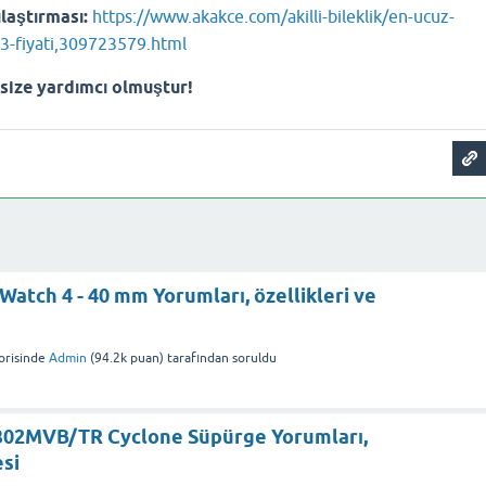
laştırması:
https://www.akakce.com/akilli-bileklik/en-ucuz-
-3-fiyati,309723579.html
size yardımcı olmuştur!
atch 4 - 40 mm Yorumları, özellikleri ve
risinde
Admin
(
94.2k
puan)
tarafından
soruldu
02MVB/TR Cyclone Süpürge Yorumları,
esi