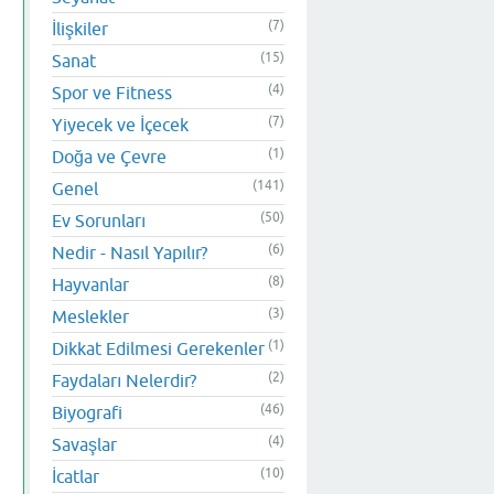
(7)
İlişkiler
(15)
Sanat
(4)
Spor ve Fitness
(7)
Yiyecek ve İçecek
(1)
Doğa ve Çevre
(141)
Genel
(50)
Ev Sorunları
(6)
Nedir - Nasıl Yapılır?
(8)
Hayvanlar
(3)
Meslekler
(1)
Dikkat Edilmesi Gerekenler
(2)
Faydaları Nelerdir?
(46)
Biyografi
(4)
Savaşlar
(10)
İcatlar