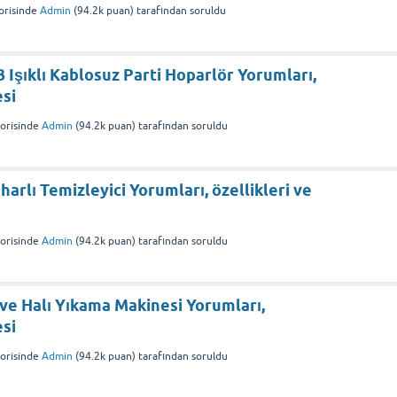
risinde
Admin
(
94.2k
puan)
tarafından
soruldu
Işıklı Kablosuz Parti Hoparlör Yorumları,
esi
orisinde
Admin
(
94.2k
puan)
tarafından
soruldu
arlı Temizleyici Yorumları, özellikleri ve
orisinde
Admin
(
94.2k
puan)
tarafından
soruldu
 ve Halı Yıkama Makinesi Yorumları,
esi
orisinde
Admin
(
94.2k
puan)
tarafından
soruldu