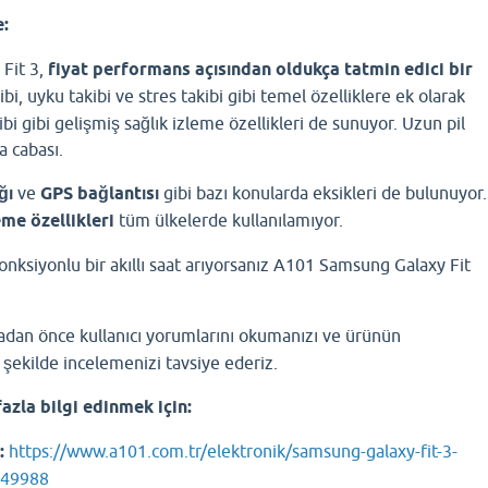
:
Fit 3,
fiyat performans açısından oldukça tatmin edici bir
kibi, uyku takibi ve stres takibi gibi temel özelliklere ek olarak
bi gibi gelişmiş sağlık izleme özellikleri de sunuyor. Uzun pil
a cabası.
ğı
ve
GPS bağlantısı
gibi bazı konularda eksikleri de bulunuyor.
eme özellikleri
tüm ülkelerde kullanılamıyor.
fonksiyonlu bir akıllı saat arıyorsanız A101 Samsung Galaxy Fit
adan önce kullanıcı yorumlarını okumanızı ve ürünün
ir şekilde incelemenizi tavsiye ederiz.
azla bilgi edinmek için:
:
https://www.a101.com.tr/elektronik/samsung-galaxy-fit-3-
6049988