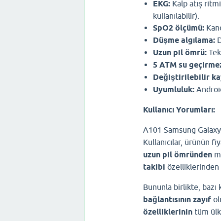
EKG:
Kalp atış ritmi
kullanılabilir).
SpO2 ölçümü:
Kand
Düşme algılama:
D
Uzun pil ömrü:
Tek 
5 ATM su geçirmez
Değiştirilebilir ka
Uyumluluk:
Android
Kullanıcı Yorumları:
A101 Samsung Galaxy F
Kullanıcılar, ürünün fi
uzun pil ömründen
me
takibi
özelliklerinden
Bununla birlikte, bazı 
bağlantısının zayıf
ol
özelliklerinin
tüm ülke