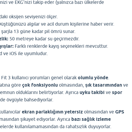
nizi ve EKG'nizi takip eder (yalnızca bazı ülkelerde
aki oksijen seviyenizi ölçer.
üştüğünüzü algılar ve acil durum kişilerine haber verir.
şarjla 13 güne kadar pil ömrü sunar.
lik:
50 metreye kadar su geçirmezdir.
yışlar:
Farklı renklerde kayış seçenekleri mevcuttur.
 ve iOS ile uyumludur.
it 3 kullanıcı yorumları genel olarak
olumlu yönde
.
yatına göre
çok fonksiyonlu
olmasından,
şık tasarımından
ve
mnun olduklarını belirtiyorlar. Ayrıca
uyku takibi
ve
spor
 de övgüyle bahsediyorlar.
kullanıcılar
ekran parlaklığının yetersiz
olmasından ve
GPS
masından şikayet ediyorlar. Ayrıca
bazı sağlık izleme
lerde kullanılamamasından da rahatsızlık duyuyorlar.