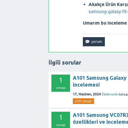
Akakçe Ürün Karşı
samsung-galaxy-fit
Umarım bu inceleme 
İlgili sorular
A101 Samsung Galaxy W
1
incelemesi
cevap
17, Haziran, 2024
Elektronik
katego
a101 aktüel
A101 Samsung VC07R3
1
özellikleri ve incelem
cevap