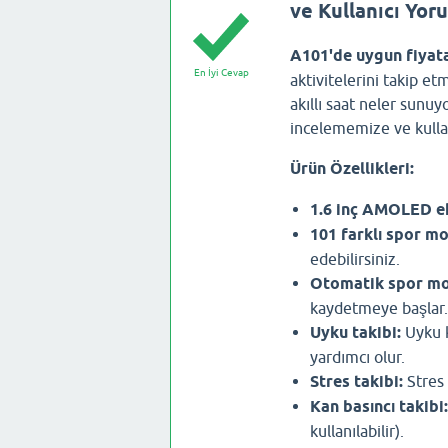
ve Kullanıcı Yor
A101'de uygun fiyata
En İyi Cevap
aktivitelerini takip et
akıllı saat neler sunuyo
incelememize ve kullan
Ürün Özellikleri:
1.6 inç AMOLED e
101 farklı spor m
edebilirsiniz.
Otomatik spor mo
kaydetmeye başlar.
Uyku takibi:
Uyku k
yardımcı olur.
Stres takibi:
Stres 
Kan basıncı takibi:
kullanılabilir).