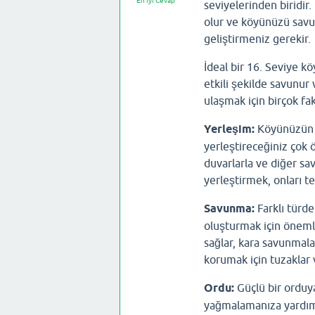
En İyi Cevap
seviyelerinden biridir
olur ve köyünüzü savun
geliştirmeniz gerekir.
İdeal bir 16. Seviye k
etkili şekilde savunur 
ulaşmak için birçok f
Yerleşim:
Köyünüzün b
yerleştireceğiniz çok 
duvarlarla ve diğer sa
yerleştirmek, onları tek
Savunma:
Farklı türde
oluşturmak için önemli
sağlar, kara savunmaları
korumak için tuzaklar 
Ordu:
Güçlü bir orduya
yağmalamanıza yardımcı