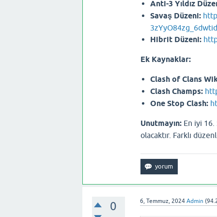
Anti-3 Yıldız Düze
Savaş Düzeni:
htt
3zYyO84zg_6dwti
Hibrit Düzeni:
htt
Ek Kaynaklar:
Clash of Clans Wik
Clash Champs:
htt
One Stop Clash:
h
Unutmayın:
En iyi 16.
olacaktır. Farklı düze
6, Temmuz, 2024
Admin
(
94.
0