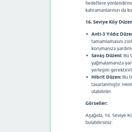
hedeflere yönlendirme
kahramanlarınızı da kul
16. Seviye Köy Düzen
Anti-3 Yıldız Düze
tamamlamasını zorla
korumanıza yardımc
Savaş Düzeni:
Bu t
yağmalamanıza yardı
yerleşim gerektirirl
Hibrit Düzen:
Bu t
tasarlanmıştır. He
olabilirler.
Görseller:
Aşağıda, 16. Seviye Kö
bulabilirsiniz: