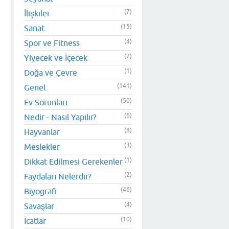
(7)
İlişkiler
(15)
Sanat
(4)
Spor ve Fitness
(7)
Yiyecek ve İçecek
(1)
Doğa ve Çevre
(141)
Genel
(50)
Ev Sorunları
(6)
Nedir - Nasıl Yapılır?
(8)
Hayvanlar
(3)
Meslekler
(1)
Dikkat Edilmesi Gerekenler
(2)
Faydaları Nelerdir?
(46)
Biyografi
(4)
Savaşlar
(10)
İcatlar