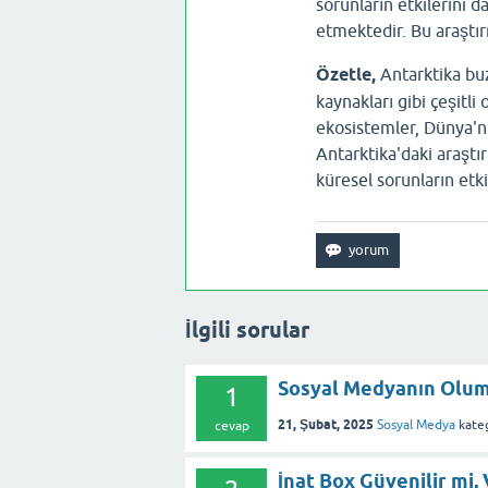
sorunların etkilerini 
etmektedir. Bu araştır
Özetle,
Antarktika buzu
kaynakları gibi çeşitl
ekosistemler, Dünya'nın
Antarktika'daki araştır
küresel sorunların etki
İlgili sorular
Sosyal Medyanın Oluml
1
21, Şubat, 2025
Sosyal Medya
kateg
cevap
İnat Box Güvenilir mi, 