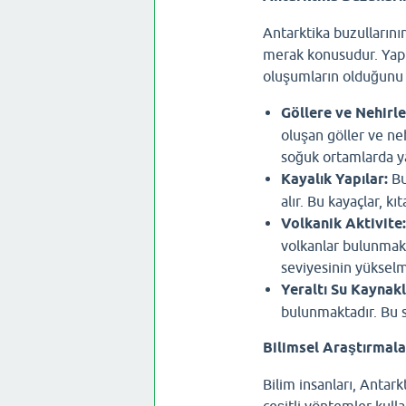
Antarktika buzullarının
merak konusudur. Yapıla
oluşumların olduğunu
Göllere ve Nehirle
oluşan göller ve ne
soğuk ortamlarda ya
Kayalık Yapılar:
Bu
alır. Bu kayaçlar, k
Volkanik Aktivite:
volkanlar bulunmakt
seviyesinin yükselm
Yeraltı Su Kaynakl
bulunmaktadır. Bu su
Bilimsel Araştırmala
Bilim insanları, Antark
çeşitli yöntemler kull