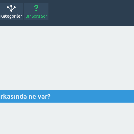
Kategoriler
Bir Soru Sor
arkasında ne var?