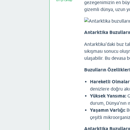
En İyi Cevap
gezegenimizin en büyük
gizemli dünya, uzun yıl
Antarktika Buzulları
Antarktika'daki buz ta
sıkışması sonucu oluşm
ulaşabilir. Bu devasa b
Buzulların Özellikleri
Hareketli Olmaları
denizlere doğru akış
Yüksek Yansıma:
G
durum, Dünya'nın ısı
Yaşamın Varlığı:
Bu
çeşitli mikroorgani
Antarktika Buzulları