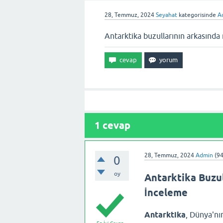
28, Temmuz, 2024
Seyahat
kategorisinde
A
Antarktika buzullarının arkasında 
1
cevap
28, Temmuz, 2024
Admin
(
94
0
oy
Antarktika Buzul
İnceleme
Antarktika
, Dünya'nın