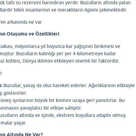
 tatlı su rezervini barındıran yerdir. Buzulların altında yatan
lardır bilim insanlarının ve meraklıların ilgisini çekmektedir.
nın Oluşumu ve Özellikleri
bakası, milyonlarca yıl boyunca kar yağışının birikmesi ve
uştur. Buzulların kalınlığı yer yer 4 kilometreye kadar
uz kütlesi, Dünya iklimini etkileyen önemli bir faktördür.
:
:
Buzullar, yavaş da olsa hareket ederler. Ağırlıklarının etkisiyle
 gösterirler.
üneş ışınlarının büyük bir kısmını uzaya geri yansıtırlar. Bu
nmasını yavaşlatıcı bir etkiye sahiptir.
zulların altında ve içinde, ekstrem koşullara adapte olmuş
zmalar yaşar.
nın Altında Ne Var?