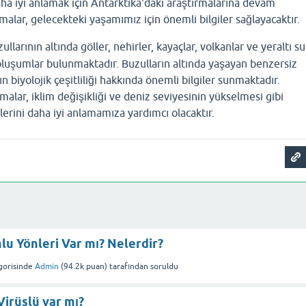
daha iyi anlamak için Antarktika'daki araştırmalarına devam
malar, gelecekteki yaşamımız için önemli bilgiler sağlayacaktır.
llarının altında göller, nehirler, kayaçlar, volkanlar ve yeraltı su
i oluşumlar bulunmaktadır. Buzulların altında yaşayan benzersiz
 biyolojik çeşitliliği hakkında önemli bilgiler sunmaktadır.
malar, iklim değişikliği ve deniz seviyesinin yükselmesi gibi
lerini daha iyi anlamamıza yardımcı olacaktır.
u Yönleri Var mı? Nelerdir?
orisinde
Admin
(
94.2k
puan)
tarafından
soruldu
Virüslü var mı?