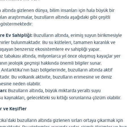
 altında gizlenen dünya, bilim insanları için hala büyük bir
n araştırmalar, buzulların altında aşağıdaki gibi çeşitli
 göstermektedir:
re Ev Sahipliği:
Buzulların altında, erimiş suyun birikmesiyle
hirler bulunmaktadır. Bu su kütleleri, tamamen karanlık ve
şayan benzersiz ekosistemlere ev sahipliği yapar.
z tabakası altında, milyonlarca yıl önce oluşmuş kayaçlar yer
ıtanın jeolojik geçmişi hakkında önemli bilgiler sunar.
Antarktika'nın bazı bölgelerinde, buzulların altında aktif
adır. Bu volkanik aktivite, buzulların erimesine ve deniz
esine neden olabilir.
arı:
Buzulların altında, büyük miktarda yeraltı suyu
 kaynakları, gelecekteki su kıtlığı sorunlarına çözüm olabilir.
r ve Keşifler
tika'daki buzulların altında gizlenen sırları ortaya çıkarmak için
anmaktadır. Bu yöntemler arasında radar, sismik ölçümler ve buz