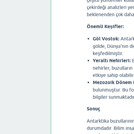
çekirdeği analizleri yer
beklenenden çok daha 
Önemli Keşifler:
Göl Vostok:
Antark
gölde, Dünya'nın d
keşfedilmiştir.
Yeraltı Nehirleri:
B
nehirler, buzulları
etkiye sahip olabilir
Mezozoik Dönem Fo
bulunmuştur. Bu fos
bilgiler sunmaktadır
Sonuç
Antarktika buzulların
durumdadır. Bilim insan