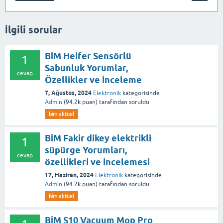
İlgili sorular
BİM Heifer Sensörlü
1
Sabunluk Yorumlar,
cevap
Özellikler ve İnceleme
7, Ağustos, 2024
Elektronik
kategorisinde
Admin
(
94.2k
puan)
tarafından
soruldu
bi̇m aktüel
BİM Fakir dikey elektrikli
1
süpürge Yorumları,
cevap
özellikleri ve incelemesi
17, Haziran, 2024
Elektronik
kategorisinde
Admin
(
94.2k
puan)
tarafından
soruldu
bi̇m aktüel
BİM S10 Vacuum Mop Pro