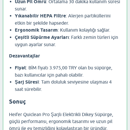
Uzun Pil Ömrü
: Ortalama 30 dakika kullanım süresi
sunar.
Yıkanabilir HEPA Filtre
: Alerjen partiküllerini
etkin bir şekilde hapseder.
Ergonomik Tasarım
: Kullanım kolaylığı sağlar.
Çeşitli Süpürme Ayarları
: Farklı zemin türleri için
uygun ayarlar sunar.
Dezavantajlar
Fiyat
: BİM fiyatı 3.975,00 TRY olan bu süpürge,
bazı kullanıcılar için pahalı olabilir.
Şarj Süresi
: Tam doluluk seviyesine ulaşması 4
saat sürebilir.
Sonuç
Heifer Quiclean Pro Şarjlı Elektrikli Dikey Süpürge,
güçlü performansı, ergonomik tasarımı ve uzun pil
ömrü ile ev temizliğini kolaylaştıran bir üründür.