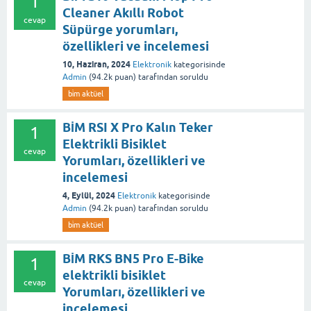
1
Cleaner Akıllı Robot
cevap
Süpürge yorumları,
özellikleri ve incelemesi
10, Haziran, 2024
Elektronik
kategorisinde
Admin
(
94.2k
puan)
tarafından
soruldu
bi̇m aktüel
BİM RSI X Pro Kalın Teker
1
Elektrikli Bisiklet
cevap
Yorumları, özellikleri ve
incelemesi
4, Eylül, 2024
Elektronik
kategorisinde
Admin
(
94.2k
puan)
tarafından
soruldu
bi̇m aktüel
BİM RKS BN5 Pro E-Bike
1
elektrikli bisiklet
cevap
Yorumları, özellikleri ve
incelemesi