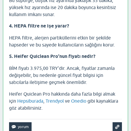
Bu süpürge, düşük hız ayarında yaklaşık 35 dakika,
yüksek hız ayarında ise 20 dakika boyunca kesintisiz
kullanım imkanı sunar.
4. HEPA filtre ne işe yarar?
HEPA filtre, alerjen partiküllerini etkin bir şekilde
hapseder ve bu sayede kullanıcıların sağlığını korur.
5. Heifer Quiclean Pro'nun fiyatı nedir?
BİM fiyatı 3.975,00 TRY'dir. Ancak, fiyatlar zamanla
değişebilir, bu nedenle güncel fiyat bilgisi için
satıcılarla iletişime geçmek önemlidir.
Heifer Quiclean Pro hakkında daha fazla bilgi almak
için
Hepsiburada
,
Trendyol
ve
Onedio
gibi kaynaklara
göz atabilirsiniz.