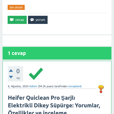
bi̇m aktüel
1
cevap
0
oy
6, Ağustos, 2024
Admin
(
94.2k
puan)
tarafından
cevaplandı
Heifer Quiclean Pro Şarjlı
Elektrikli Dikey Süpürge: Yorumlar,
Özellikler ve İnceleme