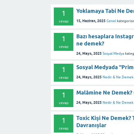
Yoklamaya Tabi Ne De
1
15, Haziran, 2025
Genel
kategorisi
cevap
Bazı hesaplara Instagr
1
ne demek?
cevap
24, Mays, 2025
Sosyal Medya
kateg
Sosyal Medyada "Pri
1
24, Mays, 2025
Nedir & Ne Demek
cevap
Malâmine Ne Demek? (M
1
24, Mays, 2025
Nedir & Ne Demek
cevap
Toxic Kişi Ne Demek? 
1
Davranışlar
cevap