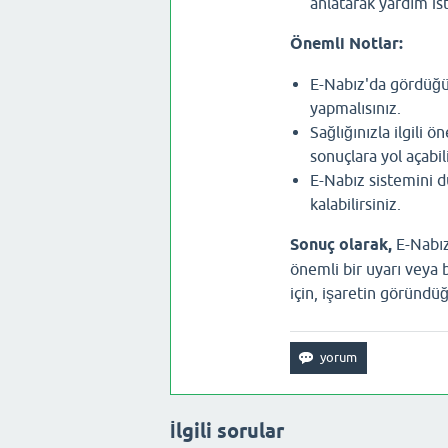
anlatarak yardım ist
Önemli Notlar:
E-Nabız'da gördüğün
yapmalısınız.
Sağlığınızla ilgili 
sonuçlara yol açabili
E-Nabız sistemini d
kalabilirsiniz.
Sonuç olarak,
E-Nabız'
önemli bir uyarı veya 
için, işaretin göründü
İlgili sorular