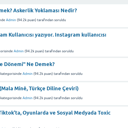
mek? Askerlik Yoklaması Nedir?
nde
Admin
(
94.2k
puan)
tarafından
soruldu
am Kullanıcısı yazıyor. Instagram kullanıcısı
orisinde
Admin
(
94.2k
puan)
tarafından
soruldu
me Dönemi" Ne Demek?
kategorisinde
Admin
(
94.2k
puan)
tarafından
soruldu
ala Minê, Türkçe Diline Çeviri)
kategorisinde
Admin
(
94.2k
puan)
tarafından
soruldu
Tiktok’ta, Oyunlarda ve Sosyal Medyada Toxic