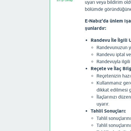
En İyi Cevap
uyarı veya bildirim ol
bölümde göründüğüne v
E-Nabız'da ünlem işar
şunlardır:
Randevu İle İlgili 
Randevunuzun yak
Randevu iptal ve
Randevuyla ilgili
Reçete ve İlaç Bilg
Reçetenizin hazı
Kullanmanız gerek
dikkat edilmesi 
İlaçlarınızı düze
uyarır.
Tahlil Sonuçları:
Tahlil sonuçların
Tahlil sonuçların