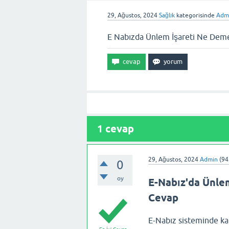
29, Ağustos, 2024
Sağlık
kategorisinde
Adm
E Nabızda Ünlem İşareti Ne Dem
1
cevap
29, Ağustos, 2024
Admin
(
94
0
oy
E-Nabız'da Ünlem
Cevap
E-Nabız sisteminde karş