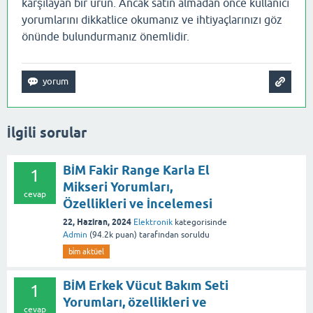
karşılayan bir ürün. Ancak satın almadan önce kullanıcı
yorumlarını dikkatlice okumanız ve ihtiyaçlarınızı göz
önünde bulundurmanız önemlidir.
İlgili sorular
BİM Fakir Range Karla El
1
Mikseri Yorumları,
cevap
Özellikleri ve İncelemesi
22, Haziran, 2024
Elektronik
kategorisinde
Admin
(
94.2k
puan)
tarafından
soruldu
bi̇m aktüel
BİM Erkek Vücut Bakım Seti
1
Yorumları, özellikleri ve
cevap