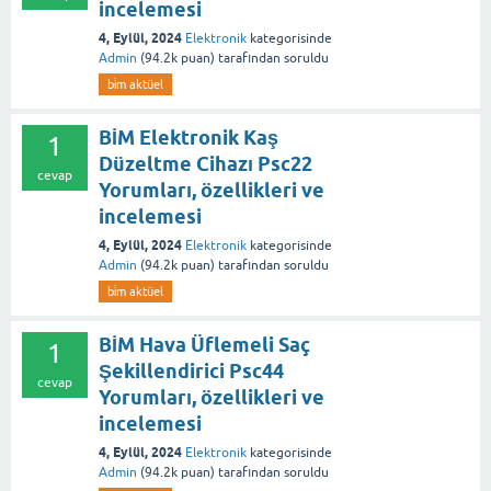
incelemesi
4, Eylül, 2024
Elektronik
kategorisinde
Admin
(
94.2k
puan)
tarafından
soruldu
bi̇m aktüel
BİM Elektronik Kaş
1
Düzeltme Cihazı Psc22
cevap
Yorumları, özellikleri ve
incelemesi
4, Eylül, 2024
Elektronik
kategorisinde
Admin
(
94.2k
puan)
tarafından
soruldu
bi̇m aktüel
BİM Hava Üflemeli Saç
1
Şekillendirici Psc44
cevap
Yorumları, özellikleri ve
incelemesi
4, Eylül, 2024
Elektronik
kategorisinde
Admin
(
94.2k
puan)
tarafından
soruldu