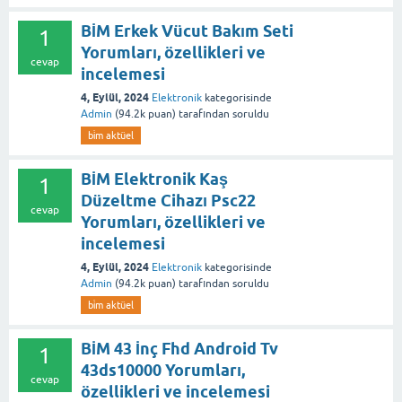
BİM Erkek Vücut Bakım Seti
1
Yorumları, özellikleri ve
cevap
incelemesi
4, Eylül, 2024
Elektronik
kategorisinde
Admin
(
94.2k
puan)
tarafından
soruldu
bi̇m aktüel
BİM Elektronik Kaş
1
Düzeltme Cihazı Psc22
cevap
Yorumları, özellikleri ve
incelemesi
4, Eylül, 2024
Elektronik
kategorisinde
Admin
(
94.2k
puan)
tarafından
soruldu
bi̇m aktüel
BİM 43 İnç Fhd Android Tv
1
43ds10000 Yorumları,
cevap
özellikleri ve incelemesi