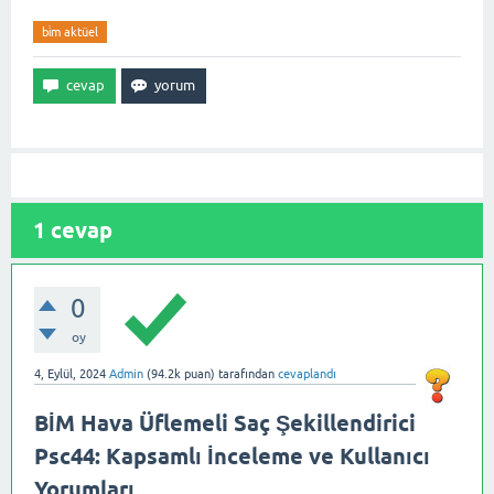
bi̇m aktüel
1
cevap
0
oy
4, Eylül, 2024
Admin
(
94.2k
puan)
tarafından
cevaplandı
BİM Hava Üflemeli Saç Şekillendirici
Psc44: Kapsamlı İnceleme ve Kullanıcı
Yorumları