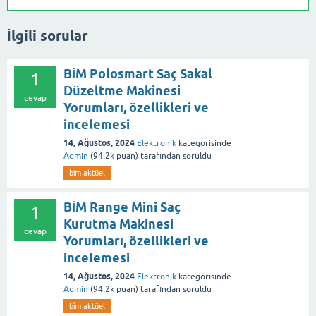
İlgili sorular
BİM Polosmart Saç Sakal
1
Düzeltme Makinesi
cevap
Yorumları, özellikleri ve
incelemesi
14, Ağustos, 2024
Elektronik
kategorisinde
Admin
(
94.2k
puan)
tarafından
soruldu
bi̇m aktüel
BİM Range Mini Saç
1
Kurutma Makinesi
cevap
Yorumları, özellikleri ve
incelemesi
14, Ağustos, 2024
Elektronik
kategorisinde
Admin
(
94.2k
puan)
tarafından
soruldu
bi̇m aktüel