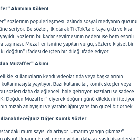
fer" Akımının Kökeni
er" sözlerinin popülerleşmesi, aslında sosyal medyanın gücünü
ne seriyor. Bu sözler, ilk olarak TikTok'ta ortaya çıktı ve kısa
yayıldı. Sözlerin bu kadar sevilmesinin nedeni ise hem esprili
 taşıması. Muzaffer ismine yapılan vurgu, sözlere kişisel bir
ki doğdun" ifadesi de içten bir dileği ifade ediyor.
ğdun Muzaffer" Akımı
llikle kullanıcıların kendi videolarında veya başkalarının
 kullanmasıyla yayılıyor. Bazı kullanıcılar, komik skeçler veya
bu sözleri daha da eğlenceli hale getiriyor. Bazıları ise sadece
i Ki Doğdun Muzaffer" diyerek doğum günü dileklerini iletiyor.
n mizah anlayışını ve yaratıcılığını yansıtan güzel bir örnek.
llanabileceğiniz Diğer Komik Sözler
pastandaki mum sayısı da artıyor. Umarım yangın çıkmaz!"
olsun! Umarım bu yıl, geçen yıldan daha az yaşlı hissedersin."