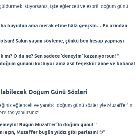
güldürmek istiyorsanız, işte eğlenceli ve esprili doğum günü
daha büyüdün ama merak etme hâlâ gençsin… En azından
olsun! Sakın yaşını söyleme, çünkü ben hesap yapmayı
 mı? O da ne? Sen sadece ‘deneyim’ kazanıyorsun! "
 doğum gününü kutluyor ama asıl teşekkür anne ve babana!
 Olabilecek Doğum Günü Sözleri
eğiniz eğlenceli ve yaratıcı doğum günü sözleriyle Muzaffer’in
e taşıyabilirsiniz!
emeyin! Bugün Muzaffer’in doğum günü! "
ı açın, Muzaffer bugün yıldız gibi parlasın! ✨"