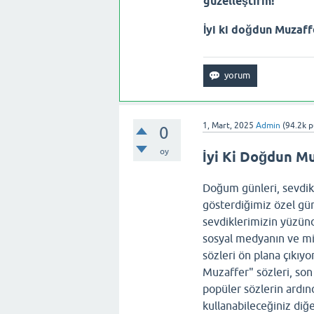
güzelleştirin!
İyi ki doğdun Muzaff
1, Mart, 2025
Admin
(
94.2k
p
0
oy
İyi Ki Doğdun Mu
Doğum günleri, sevdikl
gösterdiğimiz özel gü
sevdiklerimizin yüzünd
sosyal medyanın ve mi
sözleri ön plana çıkıyo
Muzaffer" sözleri, so
popüler sözlerin ardı
kullanabileceğiniz diğ