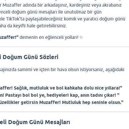
ğer Muzaffer adında bir arkadaşınız, kardeşiniz veya akrabanız
lenceli doğum günü mesajları ile unutulmaz bir gün
likle TikTok’ta paylaşabileceğiniz komik ve yaratıcı doğum günü
ha da keyifli hale getirebilirsiniz.
uzaffer!"
demenin en eğlenceli yolları! ✨
li Doğum Günü Sözleri
ınızda samimi ve içten bir hava olsun istiyorsanız, aşağıdaki
affer! Sağlık, mutluluk ve bol kahkaha dolu nice yıllara!"
 Pastayı bol bol ye, hediyeleri kap, anın tadını çıkar! "
üzellikler getirsin Muzaffer! Mutluluk hep seninle olsun."
eli Doğum Günü Mesajları