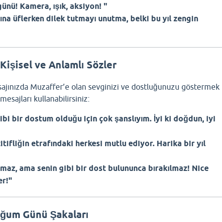
ünü! Kamera, ışık, aksiyon! "
a üflerken dilek tutmayı unutma, belki bu yıl zengin
Kişisel ve Anlamlı Sözler
jınızda Muzaffer’e olan sevginizi ve dostluğunuzu göstermek
mesajları kullanabilirsiniz:
ibi bir dostum olduğu için çok şanslıyım. İyi ki doğdun, iyi
itifliğin etrafındaki herkesi mutlu ediyor. Harika bir yıl
maz, ama senin gibi bir dost bulununca bırakılmaz! Nice
er!"
oğum Günü Şakaları