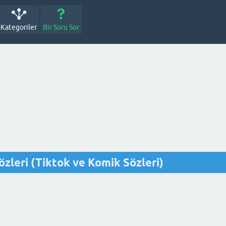
Kategoriler
Bir Soru Sor
özleri (Tiktok ve Komik Sözleri)