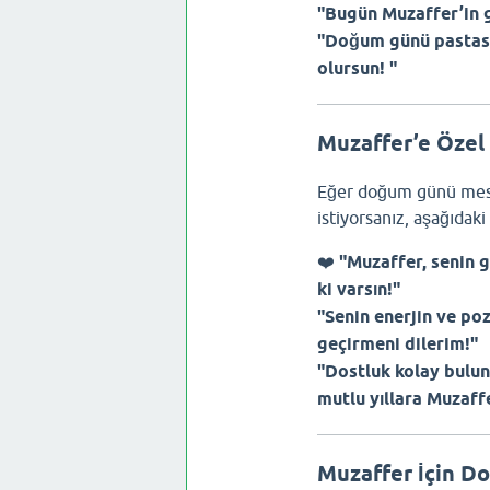
"Bugün Muzaffer’in g
"Doğum günü pastasın
olursun! "
Muzaffer’e Özel 
Eğer doğum günü mesa
istiyorsanız, aşağıdaki 
❤️
"Muzaffer, senin g
ki varsın!"
"Senin enerjin ve poz
geçirmeni dilerim!"
"Dostluk kolay bulun
mutlu yıllara Muzaff
Muzaffer İçin D