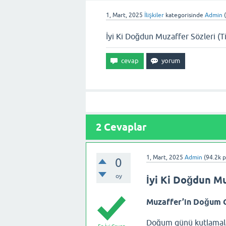
1, Mart, 2025
İlişkiler
kategorisinde
Admin
(
İyi Ki Doğdun Muzaffer Sözleri (T
2
Cevaplar
1, Mart, 2025
Admin
(
94.2k
p
0
oy
İyi Ki Doğdun Mu
Muzaffer’in Doğum G
Doğum günü kutlamalar