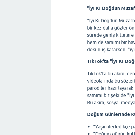
"İyi Ki Doğdun Muzaf
"İyi Ki Doğdun Muzaff
bir kez daha gözler önü
sürede geniş kitlelere 
hem de samimi bir hava
dokunuş katarken, "iyi 
TikTok'ta "İyi Ki Do
TikTok'ta bu akım, gene
videolarında bu sözleri
parodiler hazırlayarak 
samimi bir şekilde "İy
Bu akım, sosyal medyanı
Doğum Günlerinde Ku
"Yaşın ilerledikçe 
"Doğum günün kutlu 