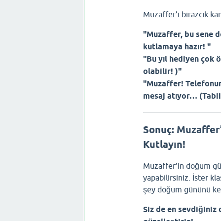
Muzaffer’i birazcık kan
"Muzaffer, bu sene 
kutlamaya hazır! "
"Bu yıl hediyen çok 
olabilir! )"
"Muzaffer! Telefonu
mesaj atıyor… (Tabii 
Sonuç: Muzaffer
Kutlayın!
Muzaffer’in doğum gün
yapabilirsiniz. İster k
şey doğum gününü keyi
Siz de en sevdiğiniz