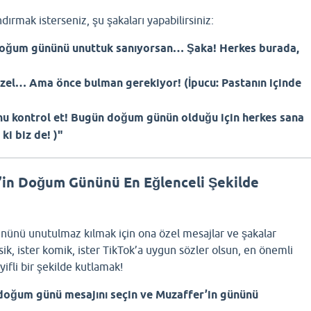
dırmak isterseniz, şu şakaları yapabilirsiniz:
doğum gününü unuttuk sanıyorsan… Şaka! Herkes burada,
özel… Ama önce bulman gerekiyor! (İpucu: Pastanın içinde
nu kontrol et! Bugün doğum günün olduğu için herkes sana
ki biz de! )"
’in Doğum Gününü En Eğlenceli Şekilde
ünü unutulmaz kılmak için ona özel mesajlar ve şakalar
lasik, ister komik, ister TikTok’a uygun sözler olsun, en önemli
fli bir şekilde kutlamak!
 doğum günü mesajını seçin ve Muzaffer’in gününü