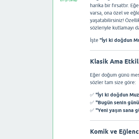
En İyi Cevap
harika bir fırsattır. E
varsa, ona özel ve eğ
yaşatabilirsiniz! Özel
sözleriyle kutlamayı da
İşte
"İyi ki doğdun M
Klasik Ama Etki
Eğer doğum günü mesaj
sözler tam size göre:
✅
"İyi ki doğdun Muz
✅
"Bugün senin günün!
✅
"Yeni yaşın sana g
Komik ve Eğlenc