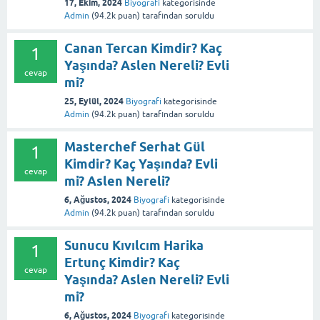
17, Ekim, 2024
Biyografi
kategorisinde
Admin
(
94.2k
puan)
tarafından
soruldu
Canan Tercan Kimdir? Kaç
1
Yaşında? Aslen Nereli? Evli
cevap
mi?
25, Eylül, 2024
Biyografi
kategorisinde
Admin
(
94.2k
puan)
tarafından
soruldu
Masterchef Serhat Gül
1
Kimdir? Kaç Yaşında? Evli
cevap
mi? Aslen Nereli?
6, Ağustos, 2024
Biyografi
kategorisinde
Admin
(
94.2k
puan)
tarafından
soruldu
Sunucu Kıvılcım Harika
1
Ertunç Kimdir? Kaç
cevap
Yaşında? Aslen Nereli? Evli
mi?
6, Ağustos, 2024
Biyografi
kategorisinde