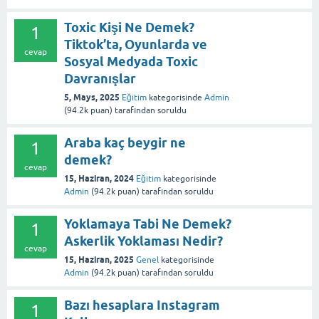
Toxic Kişi Ne Demek?
1
Tiktok’ta, Oyunlarda ve
cevap
Sosyal Medyada Toxic
Davranışlar
5, Mays, 2025
Eğitim
kategorisinde
Admin
(
94.2k
puan)
tarafından
soruldu
Araba kaç beygir ne
1
demek?
cevap
15, Haziran, 2024
Eğitim
kategorisinde
Admin
(
94.2k
puan)
tarafından
soruldu
Yoklamaya Tabi Ne Demek?
1
Askerlik Yoklaması Nedir?
cevap
15, Haziran, 2025
Genel
kategorisinde
Admin
(
94.2k
puan)
tarafından
soruldu
Bazı hesaplara Instagram
1