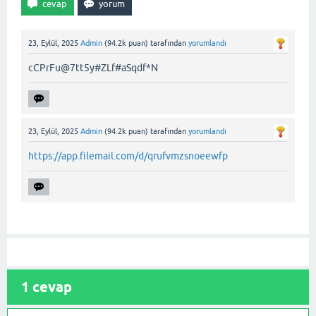
23, Eylül, 2025
Admin
(
94.2k
puan)
tarafından
yorumlandı
cCPrFu@7tt5y#ZLf#aSqdf*N
23, Eylül, 2025
Admin
(
94.2k
puan)
tarafından
yorumlandı
https://app.filemail.com/d/qrufvmzsnoeewfp
1
cevap