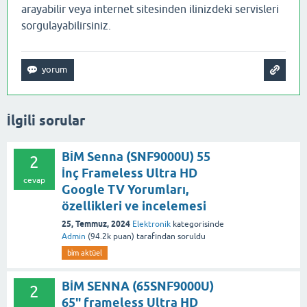
arayabilir veya internet sitesinden ilinizdeki servisleri
sorgulayabilirsiniz.
İlgili sorular
BİM Senna (SNF9000U) 55
2
İnç Frameless Ultra HD
cevap
Google TV Yorumları,
özellikleri ve incelemesi
25, Temmuz, 2024
Elektronik
kategorisinde
Admin
(
94.2k
puan)
tarafından
soruldu
bi̇m aktüel
BİM SENNA (65SNF9000U)
2
65" frameless Ultra HD