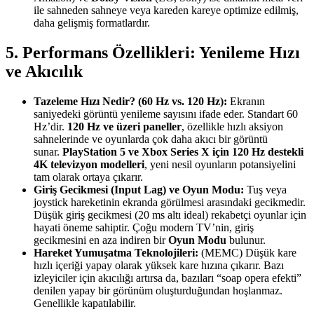
ile sahneden sahneye veya kareden kareye optimize edilmiş,
daha gelişmiş formatlardır.
5. Performans Özellikleri: Yenileme Hızı
ve Akıcılık
Tazeleme Hızı Nedir? (60 Hz vs. 120 Hz):
Ekranın
saniyedeki görüntü yenileme sayısını ifade eder. Standart 60
Hz’dir.
120 Hz ve üzeri paneller
, özellikle hızlı aksiyon
sahnelerinde ve oyunlarda çok daha akıcı bir görüntü
sunar.
PlayStation 5 ve Xbox Series X için 120 Hz destekli
4K televizyon modelleri
, yeni nesil oyunların potansiyelini
tam olarak ortaya çıkarır.
Giriş Gecikmesi (Input Lag) ve Oyun Modu:
Tuş veya
joystick hareketinin ekranda görülmesi arasındaki gecikmedir.
Düşük giriş gecikmesi (20 ms altı ideal) rekabetçi oyunlar için
hayati öneme sahiptir. Çoğu modern TV’nin, giriş
gecikmesini en aza indiren bir
Oyun Modu
bulunur.
Hareket Yumuşatma Teknolojileri:
(MEMC) Düşük kare
hızlı içeriği yapay olarak yüksek kare hızına çıkarır. Bazı
izleyiciler için akıcılığı artırsa da, bazıları “soap opera efekti”
denilen yapay bir görünüm oluşturduğundan hoşlanmaz.
Genellikle kapatılabilir.