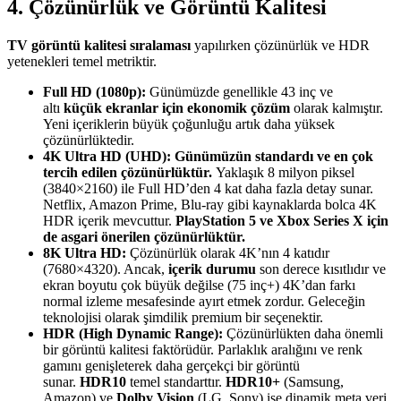
4. Çözünürlük ve Görüntü Kalitesi
TV görüntü kalitesi sıralaması
yapılırken çözünürlük ve HDR
yetenekleri temel metriktir.
Full HD (1080p):
Günümüzde genellikle 43 inç ve
altı
küçük ekranlar için ekonomik çözüm
olarak kalmıştır.
Yeni içeriklerin büyük çoğunluğu artık daha yüksek
çözünürlüktedir.
4K Ultra HD (UHD):
Günümüzün standardı ve en çok
tercih edilen çözünürlüktür.
Yaklaşık 8 milyon piksel
(3840×2160) ile Full HD’den 4 kat daha fazla detay sunar.
Netflix, Amazon Prime, Blu-ray gibi kaynaklarda bolca 4K
HDR içerik mevcuttur.
PlayStation 5 ve Xbox Series X için
de asgari önerilen çözünürlüktür.
8K Ultra HD:
Çözünürlük olarak 4K’nın 4 katıdır
(7680×4320). Ancak,
içerik durumu
son derece kısıtlıdır ve
ekran boyutu çok büyük değilse (75 inç+) 4K’dan farkı
normal izleme mesafesinde ayırt etmek zordur. Geleceğin
teknolojisi olarak şimdilik premium bir seçenektir.
HDR (High Dynamic Range):
Çözünürlükten daha önemli
bir görüntü kalitesi faktörüdür. Parlaklık aralığını ve renk
gamını genişleterek daha gerçekçi bir görüntü
sunar.
HDR10
temel standarttır.
HDR10+
(Samsung,
Amazon) ve
Dolby Vision
(LG, Sony) ise dinamik meta veri