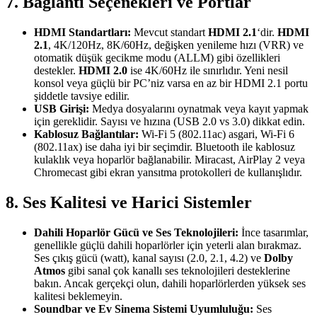
7. Bağlantı Seçenekleri ve Portlar
HDMI Standartları:
Mevcut standart
HDMI 2.1
‘dir.
HDMI
2.1
, 4K/120Hz, 8K/60Hz, değişken yenileme hızı (VRR) ve
otomatik düşük gecikme modu (ALLM) gibi özellikleri
destekler.
HDMI 2.0
ise 4K/60Hz ile sınırlıdır. Yeni nesil
konsol veya güçlü bir PC’niz varsa en az bir HDMI 2.1 portu
şiddetle tavsiye edilir.
USB Girişi:
Medya dosyalarını oynatmak veya kayıt yapmak
için gereklidir. Sayısı ve hızına (USB 2.0 vs 3.0) dikkat edin.
Kablosuz Bağlantılar:
Wi-Fi 5 (802.11ac) asgari, Wi-Fi 6
(802.11ax) ise daha iyi bir seçimdir. Bluetooth ile kablosuz
kulaklık veya hoparlör bağlanabilir. Miracast, AirPlay 2 veya
Chromecast gibi ekran yansıtma protokolleri de kullanışlıdır.
8. Ses Kalitesi ve Harici Sistemler
Dahili Hoparlör Gücü ve Ses Teknolojileri:
İnce tasarımlar,
genellikle güçlü dahili hoparlörler için yeterli alan bırakmaz.
Ses çıkış gücü (watt), kanal sayısı (2.0, 2.1, 4.2) ve
Dolby
Atmos
gibi sanal çok kanallı ses teknolojileri desteklerine
bakın. Ancak gerçekçi olun, dahili hoparlörlerden yüksek ses
kalitesi beklemeyin.
Soundbar ve Ev Sinema Sistemi Uyumluluğu:
Ses