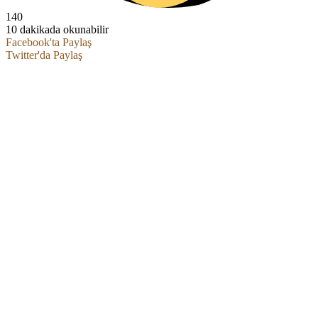
140
10 dakikada okunabilir
Facebook'ta Paylaş
Twitter'da Paylaş
Pinterest
Reddit
Whatsapp
Telegram