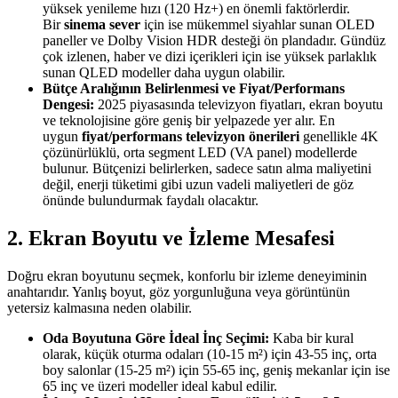
yüksek yenileme hızı (120 Hz+) en önemli faktörlerdir.
Bir
sinema sever
için ise mükemmel siyahlar sunan OLED
paneller ve Dolby Vision HDR desteği ön plandadır. Gündüz
çok izlenen, haber ve dizi içerikleri için ise yüksek parlaklık
sunan QLED modeller daha uygun olabilir.
Bütçe Aralığının Belirlenmesi ve Fiyat/Performans
Dengesi:
2025 piyasasında televizyon fiyatları, ekran boyutu
ve teknolojisine göre geniş bir yelpazede yer alır. En
uygun
fiyat/performans televizyon önerileri
genellikle 4K
çözünürlüklü, orta segment LED (VA panel) modellerde
bulunur. Bütçenizi belirlerken, sadece satın alma maliyetini
değil, enerji tüketimi gibi uzun vadeli maliyetleri de göz
önünde bulundurmak faydalı olacaktır.
2. Ekran Boyutu ve İzleme Mesafesi
Doğru ekran boyutunu seçmek, konforlu bir izleme deneyiminin
anahtarıdır. Yanlış boyut, göz yorgunluğuna veya görüntünün
yetersiz kalmasına neden olabilir.
Oda Boyutuna Göre İdeal İnç Seçimi:
Kaba bir kural
olarak, küçük oturma odaları (10-15 m²) için 43-55 inç, orta
boy salonlar (15-25 m²) için 55-65 inç, geniş mekanlar için ise
65 inç ve üzeri modeller ideal kabul edilir.