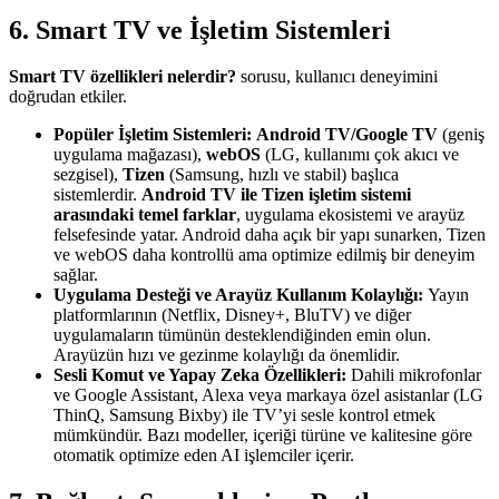
6. Smart TV ve İşletim Sistemleri
Smart TV özellikleri nelerdir?
sorusu, kullanıcı deneyimini
doğrudan etkiler.
Popüler İşletim Sistemleri:
Android TV/Google TV
(geniş
uygulama mağazası),
webOS
(LG, kullanımı çok akıcı ve
sezgisel),
Tizen
(Samsung, hızlı ve stabil) başlıca
sistemlerdir.
Android TV ile Tizen işletim sistemi
arasındaki temel farklar
, uygulama ekosistemi ve arayüz
felsefesinde yatar. Android daha açık bir yapı sunarken, Tizen
ve webOS daha kontrollü ama optimize edilmiş bir deneyim
sağlar.
Uygulama Desteği ve Arayüz Kullanım Kolaylığı:
Yayın
platformlarının (Netflix, Disney+, BluTV) ve diğer
uygulamaların tümünün desteklendiğinden emin olun.
Arayüzün hızı ve gezinme kolaylığı da önemlidir.
Sesli Komut ve Yapay Zeka Özellikleri:
Dahili mikrofonlar
ve Google Assistant, Alexa veya markaya özel asistanlar (LG
ThinQ, Samsung Bixby) ile TV’yi sesle kontrol etmek
mümkündür. Bazı modeller, içeriği türüne ve kalitesine göre
otomatik optimize eden AI işlemciler içerir.