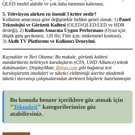
QLED model alabilir ve çok daha memnun kalırsınız.
5. Televizyon alırken en önemli 3 kriter nedir?
Kullanım amacınıza göre değişmekle birlikte genel olarak: 1)
Panel
Teknolojisi ve Görüntü Kalitesi
(OLED/QLED/LED ve HDR
desteği), 2)
Kullanım Amacına Uygun Performans
(Oyun için:
düşük giriş gecikmesi, 120 Hz; Film için: mükemmel kontrast),
3)
Akıllı TV Platformu ve Kullanıcı Deneyimi
.
Kaynaklar ve İleri Okuma: Bu makale, görüntü kalitesi
standartlarını belirleyen kuruluşların (CTA, UHD Alliance) teknik
dokümanları, DisplayMate,
Rtings.com
gibi bağımsız test
kuruluşlarının analizleri ve tüketici elektroniği üzerine akademik
tüketici davranışı çalışmalarından derlenen bilgilerle hazırlanmıştır.
Bu konuda benzer içeriklere göz atmak için
"
Teknoloji
" kategorilerimize göz
atabilirsiniz.
Bir Cevap Yaz