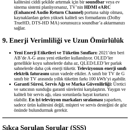
kalitesini ciddi şekilde artırmak için bir
soundbar
veya ev
sinema sistemi planlıyorsanız, TV’nin
HDMI eARC
(Enhanced Audio Return Channel)
portuna sahip olması,
kaynaklardan gelen yüksek kaliteli ses formatlarını (Dolby
TrueHD, DTS-HD MA) sorunsuzca soundbar’a aktarmanızı
sağlar.
9. Enerji Verimliliği ve Uzun Ömürlülük
Yeni Enerji Etiketleri ve Tüketim Sınıfları:
2021’den beri
AB’de A-G arası yeni etiketler kullanılıyor. OLED’ler
genellikle koyu sahnelerde daha az, QLED/LED’ler parlak
sahnelerde daha çok enerji tüketir.
Televizyonun enerji sınıfı
elektrik faturasını
uzun vadede etkiler. A sınıfı bir TV ile G
sınıfı bir TV arasında yıllık tüketim farkı 100 kWh’yi aşabilir.
Garanti Süresi, Servis Ağı ve Marka Güvenilirliği:
Üretici
ve satıcının sunduğu garanti sürelerini karşılaştırın. Yaygın ve
kaliteli bir servis ağı, olası sorunlarda hayat kurtarıcı
olabilir.
En iyi televizyon markaları sıralaması
yaparken,
sadece ürün kalitesini değil, müşteri ve servis desteğini de göz
önünde bulundurmak gerekir.
Sıkça Sorulan Sorular (SSS)