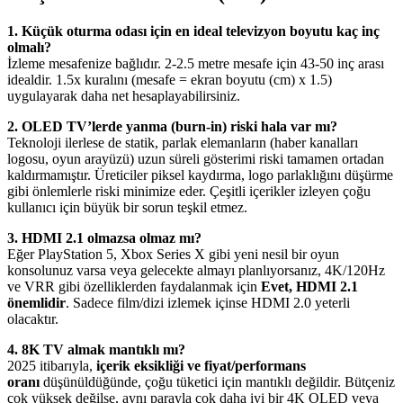
1. Küçük oturma odası için en ideal televizyon boyutu kaç inç
olmalı?
İzleme mesafenize bağlıdır. 2-2.5 metre mesafe için 43-50 inç arası
idealdir. 1.5x kuralını (mesafe = ekran boyutu (cm) x 1.5)
uygulayarak daha net hesaplayabilirsiniz.
2. OLED TV’lerde yanma (burn-in) riski hala var mı?
Teknoloji ilerlese de statik, parlak elemanların (haber kanalları
logosu, oyun arayüzü) uzun süreli gösterimi riski tamamen ortadan
kaldırmamıştır. Üreticiler piksel kaydırma, logo parlaklığını düşürme
gibi önlemlerle riski minimize eder. Çeşitli içerikler izleyen çoğu
kullanıcı için büyük bir sorun teşkil etmez.
3. HDMI 2.1 olmazsa olmaz mı?
Eğer PlayStation 5, Xbox Series X gibi yeni nesil bir oyun
konsolunuz varsa veya gelecekte almayı planlıyorsanız, 4K/120Hz
ve VRR gibi özelliklerden faydalanmak için
Evet, HDMI 2.1
önemlidir
. Sadece film/dizi izlemek içinse HDMI 2.0 yeterli
olacaktır.
4. 8K TV almak mantıklı mı?
2025 itibarıyla,
içerik eksikliği ve fiyat/performans
oranı
düşünüldüğünde, çoğu tüketici için mantıklı değildir. Bütçeniz
çok yüksek değilse, aynı parayla çok daha iyi bir 4K OLED veya