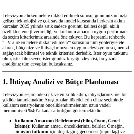
Televizyon alırken nelere dikkat edilmeli sorusu, günümüzün hızla
gelişen teknolojisi ve çok sayıda model karşısında herkesin aklını
kurcalar. 2025 yılında artık sadece görüntü kalitesi değil; akıllı
özellikler, enerji verimliliği ve kullanım amacına uygun performans
da seçim kriterlerimiz arasında öne çıkıyor. Bu kapsamlı rehberde,
“TV alırken nelere dikkat edilmeli?” sorusunu tüm yönleriyle ele
alarak, bütçenize ve ihtiyaçlarınıza en uygun televizyonu seçmenizi
sağlayacak bilimsel ve teknik kriterleri derledik. İster oyun tutkunu
olun, ister film sever, ister gündüz kuşağı izleyicisi; bu yazıda
aradığınız tüm cevapları bulacaksınız.
1. İhtiyaç Analizi ve Bütçe Planlaması
Televizyon seçimindeki ilk ve en kritik adım, ihtiyaçlarınızı net bir
şekilde tanımlamaktır. Araştırmalar, tüketicilerin cihaz seçiminde
kullanım senaryolarını önceliklendirmelerinin uzun vadeli
memnuniyeti %40’a kadar artırdığını göstermektedir.
Kullanım Amacının Belirlenmesi (Film, Oyun, Genel
İzleme):
Kullanım amacı, önceliklerinizi belirler. Örneğin,
bir
oyun tutkunu
için düşük giriş gecikmesi (input lag) ve