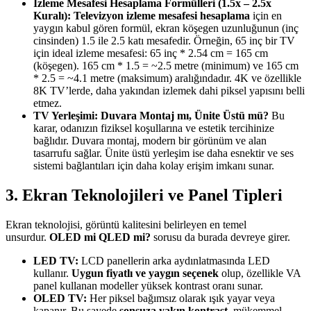
İzleme Mesafesi Hesaplama Formülleri (1.5x – 2.5x
Kuralı):
Televizyon izleme mesafesi hesaplama
için en
yaygın kabul gören formül, ekran köşegen uzunluğunun (inç
cinsinden) 1.5 ile 2.5 katı mesafedir. Örneğin, 65 inç bir TV
için ideal izleme mesafesi: 65 inç * 2.54 cm = 165 cm
(köşegen). 165 cm * 1.5 = ~2.5 metre (minimum) ve 165 cm
* 2.5 = ~4.1 metre (maksimum) aralığındadır. 4K ve özellikle
8K TV’lerde, daha yakından izlemek dahi piksel yapısını belli
etmez.
TV Yerleşimi: Duvara Montaj mı, Ünite Üstü mü?
Bu
karar, odanızın fiziksel koşullarına ve estetik tercihinize
bağlıdır. Duvara montaj, modern bir görünüm ve alan
tasarrufu sağlar. Ünite üstü yerleşim ise daha esnektir ve ses
sistemi bağlantıları için daha kolay erişim imkanı sunar.
3. Ekran Teknolojileri ve Panel Tipleri
Ekran teknolojisi, görüntü kalitesini belirleyen en temel
unsurdur.
OLED mi QLED mi?
sorusu da burada devreye girer.
LED TV:
LCD panellerin arka aydınlatmasında LED
kullanır.
Uygun fiyatlı ve yaygın seçenek
olup, özellikle VA
panel kullanan modeller yüksek kontrast oranı sunar.
OLED TV:
Her piksel bağımsız olarak ışık yayar veya
kapanır. Bu sayede
sonsuza yakın kontrast
, mükemmel