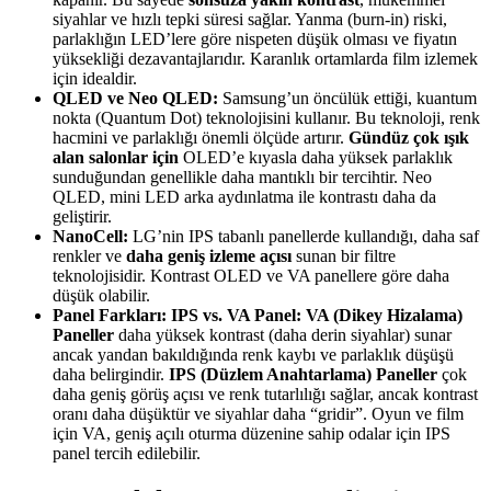
siyahlar ve hızlı tepki süresi sağlar. Yanma (burn-in) riski,
parlaklığın LED’lere göre nispeten düşük olması ve fiyatın
yüksekliği dezavantajlarıdır. Karanlık ortamlarda film izlemek
için idealdir.
QLED ve Neo QLED:
Samsung’un öncülük ettiği, kuantum
nokta (Quantum Dot) teknolojisini kullanır. Bu teknoloji, renk
hacmini ve parlaklığı önemli ölçüde artırır.
Gündüz çok ışık
alan salonlar için
OLED’e kıyasla daha yüksek parlaklık
sunduğundan genellikle daha mantıklı bir tercihtir. Neo
QLED, mini LED arka aydınlatma ile kontrastı daha da
geliştirir.
NanoCell:
LG’nin IPS tabanlı panellerde kullandığı, daha saf
renkler ve
daha geniş izleme açısı
sunan bir filtre
teknolojisidir. Kontrast OLED ve VA panellere göre daha
düşük olabilir.
Panel Farkları: IPS vs. VA Panel:
VA (Dikey Hizalama)
Paneller
daha yüksek kontrast (daha derin siyahlar) sunar
ancak yandan bakıldığında renk kaybı ve parlaklık düşüşü
daha belirgindir.
IPS (Düzlem Anahtarlama) Paneller
çok
daha geniş görüş açısı ve renk tutarlılığı sağlar, ancak kontrast
oranı daha düşüktür ve siyahlar daha “gridir”. Oyun ve film
için VA, geniş açılı oturma düzenine sahip odalar için IPS
panel tercih edilebilir.