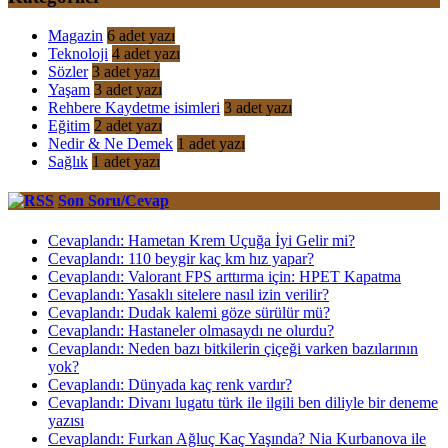
Magazin
6
adet yazı
Teknoloji
4
adet yazı
Sözler
3
adet yazı
Yaşam
3
adet yazı
Rehbere Kaydetme isimleri
3
adet yazı
Eğitim
2
adet yazı
Nedir & Ne Demek
1
adet yazı
Sağlık
1
adet yazı
Son Soru/Cevap
Cevaplandı: Hametan Krem Uçuğa İyi Gelir mi?
Cevaplandı: 110 beygir kaç km hız yapar?
Cevaplandı: Valorant FPS arttırma için: HPET Kapatma
Cevaplandı: Yasaklı sitelere nasıl izin verilir?
Cevaplandı: Dudak kalemi göze sürülür mü?
Cevaplandı: Hastaneler olmasaydı ne olurdu?
Cevaplandı: Neden bazı bitkilerin çiçeği varken bazılarının
yok?
Cevaplandı: Dünyada kaç renk vardır?
Cevaplandı: Divanı lugatu türk ile ilgili ben diliyle bir deneme
yazısı
Cevaplandı: Furkan Ağluç Kaç Yaşında? Nia Kurbanova ile