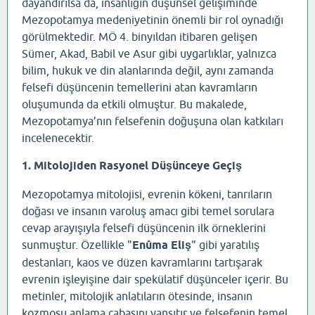
dayandırılsa da, insanlığın düşünsel gelişiminde
Mezopotamya medeniyetinin önemli bir rol oynadığı
görülmektedir. MÖ 4. binyıldan itibaren gelişen
Sümer, Akad, Babil ve Asur gibi uygarlıklar, yalnızca
bilim, hukuk ve din alanlarında değil, aynı zamanda
felsefi düşüncenin temellerini atan kavramların
oluşumunda da etkili olmuştur. Bu makalede,
Mezopotamya’nın felsefenin doğuşuna olan katkıları
incelenecektir.
1. Mitolojiden Rasyonel Düşünceye Geçiş
Mezopotamya mitolojisi, evrenin kökeni, tanrıların
doğası ve insanın varoluş amacı gibi temel sorulara
cevap arayışıyla felsefi düşüncenin ilk örneklerini
sunmuştur. Özellikle "
Enûma Eliş
" gibi yaratılış
destanları, kaos ve düzen kavramlarını tartışarak
evrenin işleyişine dair spekülatif düşünceler içerir. Bu
metinler, mitolojik anlatıların ötesinde, insanın
kozmosu anlama çabasını yansıtır ve felsefenin temel